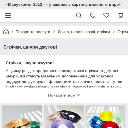
«Манускрипт 2012» – упаковка з картону власного виробниц
Товари та послуги
Декор, наповнювачі, стрічки
Стріч
Стрічки, шнури джутові
Стрічки, шнури джутові
У цьому розділі представлені декоративні стрічки та джутові
шнури, які стануть ідеальним доповненням для упаковки
подарунків, рукоділля, флористики та творчих проєктів. Тут ви
знайдете стрічки різних матеріалів, фактур і кольорів, а також
натуральні джутові шнури для стильного та екологічного
Показати все
оформлення.
Асортимент включає:
• 🎀
Атласні стрічки
— гладкі, блискучі, у різній ширині та
широкій палітрі кольорів.
• 🎀
Репсові стрічки
— міцні, текстурні, з класичним