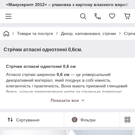
«Манускрипт 2012» – упаковка з картону власного виробниц
Товари та послуги
Декор, наповнювачі, стрічки
Стріч
Стрічки атласні однотонні 0,6см.
Стрічки атласні однотонні 0,6 см
Атласні стрічки шириною
0,6 см
— це універсальний
декоративний матеріал, який поєднує в собі ніжність,
елегантність і практичність. Вони мають приємний глянцевий
блиск, щільне переплетення ниток та гладеньку поверхню,
завдяки чому чудово тримають форму й довго зберігають
Показати все
охайний вигляд.
Такі вузькі стрічки ідеально підходять для оформлення
найдрібніших деталей:
Сортування
0
Фільтри
• декорування подарункових коробок, букетів і композицій;
• оздоблення листівок, альбомів, рамок та виробів у техніці