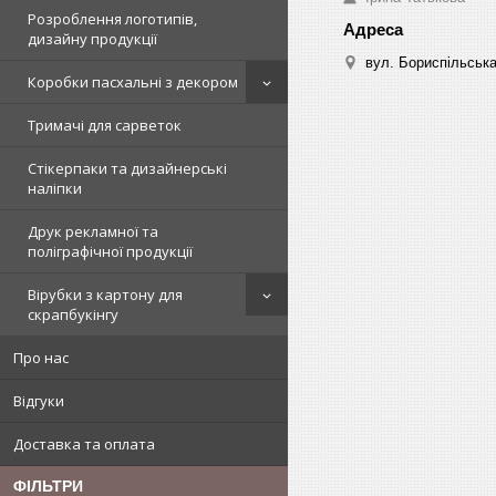
Розроблення логотипів,
дизайну продукції
вул. Бориспільська,
Коробки пасхальні з декором
Тримачі для сарветок
Стікерпаки та дизайнерські
наліпки
Друк рекламної та
поліграфічної продукції
Вірубки з картону для
скрапбукінгу
Про нас
Відгуки
Доставка та оплата
ФІЛЬТРИ