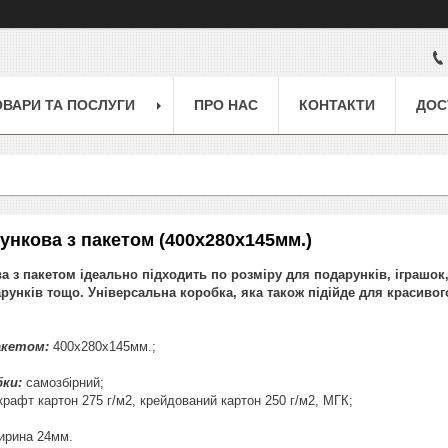
ОВАРИ ТА ПОСЛУГИ
ПРО НАС
КОНТАКТИ
ДОС
ункова з пакетом (400х280х145мм.)
 з пакетом ідеально підходить по розміру для подарунків, іграшок
унків тощо. Універсальна коробка, яка також підійде для красивого 
акетом:
400х280х145мм.;
ки:
самозбірний;
рафт картон 275 г/м2, крейдований картон 250 г/м2, МГК;
ирина 24мм.