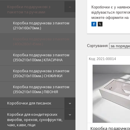
Коробки подарункові з
Коробочки є у наявно
пакетом та ручками
відбувається протяго
можете оформити на с
Коробка подарункова з пакетом
(210х160х70мм.)
Коробка подарункова з пакетом
(400х280х145мм.)
Коробка подарункова з пакетом
2021-00014
(350х210х100мм.) КЛАСИЧНА
Коробка подарункова з пакетом
(350х210х100мм.) СНІЖИНКИ
Коробка подарункова з пакетом
(350х210х100мм.) ПІВОНІЯ
Коробочки для писанок
Коробки для кондитерских
виробів, орехов, сухофруктів,
чаю, кави, піци
Коробка подарунко