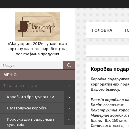
ГОЛОВНА
Т
«Манускрипт 2012» – упаковка з
картону власного виробництва,
поліграфічна продукція
Коробка подар
Коробка подарункова
корпоративних подар
Товари та послуги
Вашого бізнесу.
Коробки з брендуванням
Розмір коробки з п
Колір:
асортименті;
Багатоярусні коробки
Конструктив короб
Матеріал коробки:
к
Коробки для подарунків і
Вікно:
ПВХ 150 мкм;
сувенірів
Стрічки:
атласна, ш