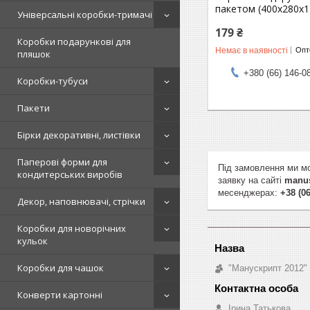
пакетом (400х280х1
Універсальні коробки-тримачі
179 ₴
Коробки подарункові для
Немає в наявності
Опто
пляшок
+380 (66) 146-0
Коробки-тубуси
Пакети
Бірки декоративні, листівки
Паперові форми для
Під замовлення ми мо
кондитерських виробів
заявку на сайті
manus
месенджерах:
+38 (06
Декор, наповнювачі, стрічки
Коробки для новорічних
кульок
Коробки для чашок
"Манускрипт 2012"
Конверти картонні
Ірина Татькова