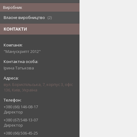
Виробник
Власне виробництво
2
КОНТАКТИ
"Манускрипт 2012"
Ірина Татькова
вул. Бориспільська, 7, корпус 3, офіс
136, Київ, Україна
+380 (66) 146-08-17
Директор
+380 (67) 548-13-07
Директор
+380 (66) 506-45-25