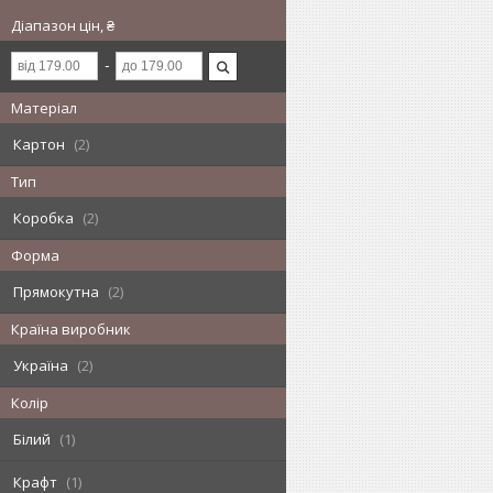
Діапазон цін, ₴
Матеріал
Картон
2
Тип
Коробка
2
Форма
Прямокутна
2
Країна виробник
Україна
2
Колір
Білий
1
Крафт
1