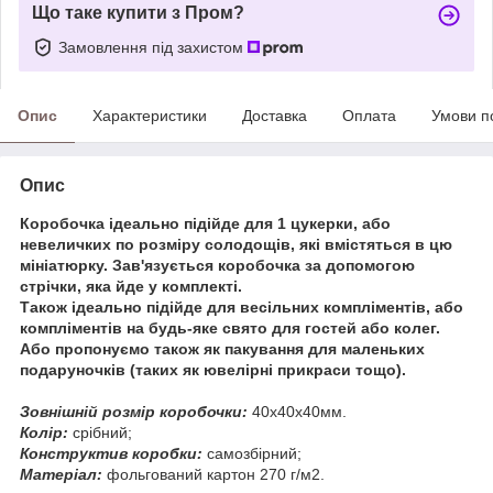
Що таке купити з Пром?
Замовлення під захистом
Опис
Характеристики
Доставка
Оплата
Умови п
Опис
Коробочка ідеально підійде для 1 цукерки, або
невеличких по розміру солодощів, які вмістяться в цю
мініатюрку. Зав'язується коробочка за допомогою
стрічки, яка йде у комплекті.
Також ідеально підійде для весільних компліментів, або
компліментів на будь-яке свято для гостей або колег.
Або пропонуємо також як пакування для маленьких
подаруночків (таких як ювелірні прикраси тощо).
Зовнішній розмір коробочки:
40х40х40мм.
Колір:
срібний;
Конструктив коробки:
самозбірний;
Матеріал:
фольгований картон 270 г/м2.