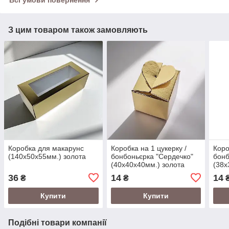
Всі умови повернення
З цим товаром також замовляють
Коробка для макарунс
Коробка на 1 цукерку /
Коро
(140х50х55мм.) золота
бонбоньєрка "Сердечко"
бонб
(40х40х40мм.) золота
(38х
36
14
14
₴
₴
Купити
Купити
Подібні товари компанії