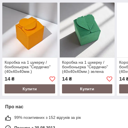
Коробка на 1 цукерку /
Коробка на 1 цукерку /
Коро
бонбоньєрка "Сердечко"
бонбоньєрка "Сердечко"
бонб
(40х40х40мм.)
(40х40х40мм.) зелена
(40х
помаранчева
14
14
14
₴
₴
Купити
Купити
Про нас
99% позитивних з 152 відгуків за рік
Працює з 20.08.2012