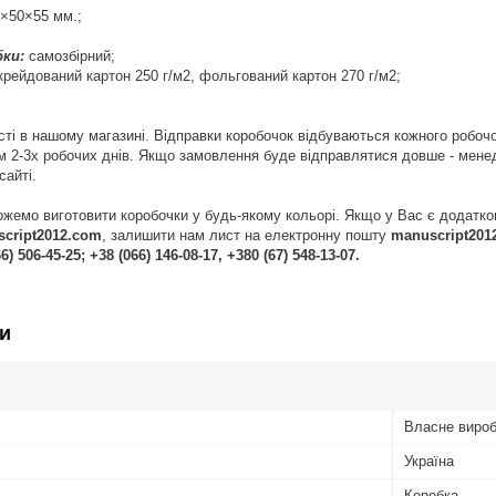
×50×55 мм.;
ки:
самозбірний;
рейдований картон 250 г/м2, фольгований картон 270 г/м2;
сті в нашому магазині. Відправки коробочок відбуваються кожного робоч
м 2-3х робочих днів. Якщо замовлення буде відправлятися довше - мен
айті.
жемо виготовити коробочки у будь-якому кольорі. Якщо у Вас є додатко
cript2012.com
, залишити нам лист на електронну пошту
manuscript201
6) 506-45-25; +38 (066) 146-08-17, +380 (67) 548-13-07.
и
Власне виро
Україна
Коробка