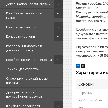
Розмір коробки:
140
Декор, наповнювачі, стрічки
Колір:
золотий;
Конструктив короб
Коробки для новорічних
Матеріал коробки:
к
кульок
Вікно:
ПВХ 150 мкм.
Коробки для чашок
Коробочки є у наявно
відбувається протяго
Конверти картонні
можете оформити на с
Розроблення логотипів,
Під замовлення ми мо
дизайну продукції
заявку на сайті
manus
месенджерах:
+38 (06
Коробки пасхальні з декором
Тримачі для сарветок
Характеристик
Стікерпаки та дизайнерські
наліпки
Основні
Друк рекламної та
Виробник
поліграфічної продукції
Країна виробник
Вірубки з картону для
Тип