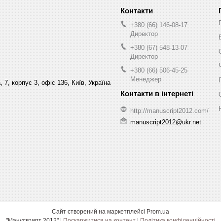
+380 (66) 146-08-17
Директор
+380 (67) 548-13-07
Директор
+380 (66) 506-45-25
Менеджер
 7, корпус 3, офіс 136, Київ, Україна
http://manuscript2012.com/
manuscript2012@ukr.net
Сайт створений на маркетплейсі
Prom.ua
"Манускрипт 2012" |
Поскаржитися на контент
|
Політика конфіденційності