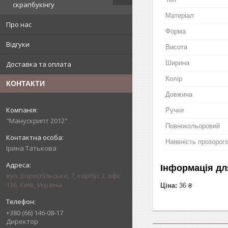
скрапбукінгу
Матеріал
Про нас
Форма
Відгуки
Висота
Ширина
Доставка та оплата
Колір
КОНТАКТИ
Довжина
Ручки
"Манускрипт 2012"
Повнокольоровий
Наявність прозорого
Ірина Татькова
Інформація дл
вул. Бориспільська, 7, корпус 3, офіс
136, Київ, Україна
Ціна:
36 ₴
+380 (66) 146-08-17
Директор