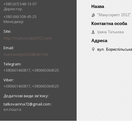
+380 (67) 548-13-07
Директор
"Манускрипт 2012"
+380 (66) 506-45-25
Менеджер
Ірина Татькова
http://manuscript2012.com/
вул. Бориспільська,
manuscript2012@ukr.net
+380661460817, +380665064525
+380661460817, +380665064525
tatkovairina72@gmail.com
ел.пошта