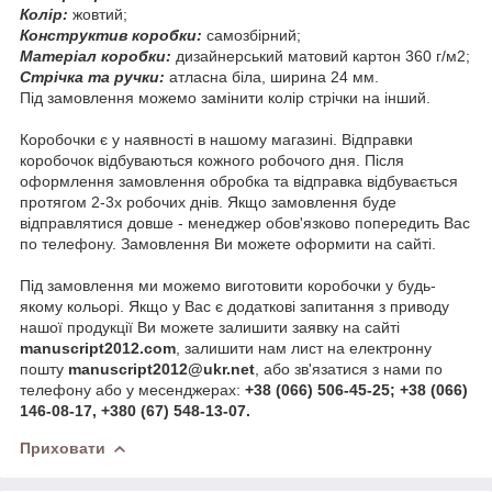
Колір:
жовтий;
Конструктив коробки:
самозбірний;
Матеріал коробки:
дизайнерський матовий картон 360 г/м2;
Стрічка та ручки:
атласна біла, ширина 24 мм.
Під замовлення можемо замінити колір стрічки на інший.
Коробочки є у наявності в нашому магазині. Відправки
коробочок відбуваються кожного робочого дня. Після
оформлення замовлення обробка та відправка відбувається
протягом 2-3х робочих днів. Якщо замовлення буде
відправлятися довше - менеджер обов'язково попередить Вас
по телефону. Замовлення Ви можете оформити на сайті.
Під замовлення ми можемо виготовити коробочки у будь-
якому кольорі. Якщо у Вас є додаткові запитання з приводу
нашої продукції Ви можете залишити заявку на сайті
manuscript2012.com
, залишити нам лист на електронну
пошту
manuscript2012@ukr.net
, або зв'язатися з нами по
телефону або у месенджерах:
+38 (066) 506-45-25; +38 (066)
146-08-17, +380 (67) 548-13-07.
Приховати