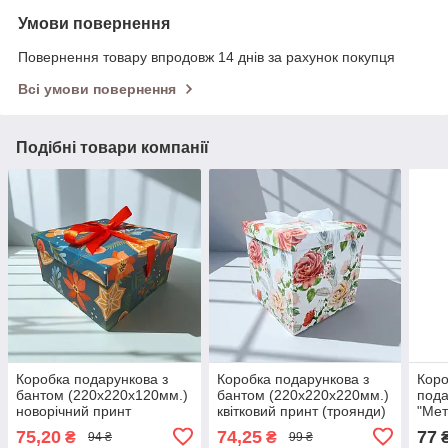
Умови повернення
Повернення товару впродовж 14 днів за рахунок покупця
Всі умови повернення
Подібні товари компанії
Коробка подарункова з
Коробка подарункова з
Коро
бантом (220х220х120мм.)
бантом (220х220х220мм.)
пода
новорічний принт
квітковий принт (троянди)
"Мет
(пряники)
(220
75,20
74,25
77
₴
₴
94 ₴
99 ₴
зеле