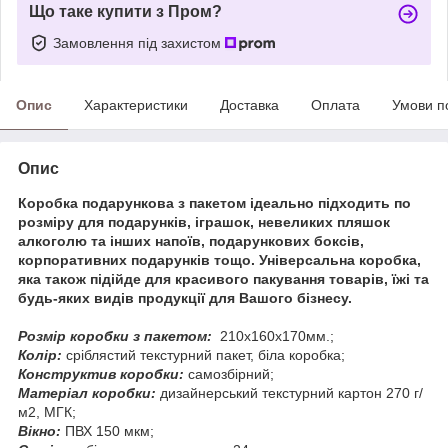
Що таке купити з Пром?
Замовлення під захистом
Опис
Характеристики
Доставка
Оплата
Умови п
Опис
Коробка подарункова з пакетом ідеально підходить по
розміру для подарунків, іграшок, невеликих пляшок
алкоголю та інших напоїв, подарункових боксів,
корпоративних подарунків тощо. Універсальна коробка,
яка також підійде для красивого пакування товарів, їжі та
будь-яких видів продукції для Вашого бізнесу.
Розмір коробки з пакетом:
210х160х170мм.;
Колір:
сріблястий текстурний пакет, біла коробка;
Конструктив коробки:
самозбірний;
Матеріал коробки:
дизайнерський текстурний картон 270 г/
м2, МГК;
Вікно:
ПВХ 150 мкм;