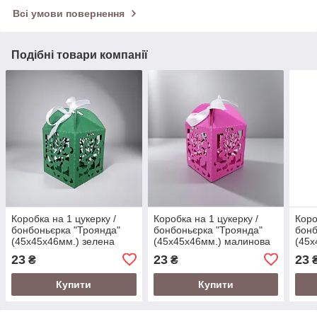
Всі умови повернення
Подібні товари компанії
Коробка на 1 цукерку /
Коробка на 1 цукерку /
Коро
бонбоньєрка "Троянда"
бонбоньєрка "Троянда"
бонб
(45х45х46мм.) зелена
(45х45х46мм.) малинова
(45х
23
23
23
₴
₴
Купити
Купити