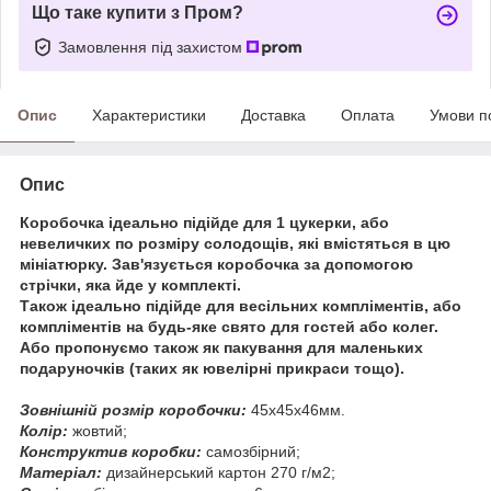
Що таке купити з Пром?
Замовлення під захистом
Опис
Характеристики
Доставка
Оплата
Умови п
Опис
Коробочка ідеально підійде для 1 цукерки, або
невеличких по розміру солодощів, які вмістяться в цю
мініатюрку. Зав'язується коробочка за допомогою
стрічки, яка йде у комплекті.
Також ідеально підійде для весільних компліментів, або
компліментів на будь-яке свято для гостей або колег.
Або пропонуємо також як пакування для маленьких
подаруночків (таких як ювелірні прикраси тощо).
Зовнішній розмір коробочки:
45х45х46мм.
Колір:
жовтий;
Конструктив коробки:
самозбірний;
Матеріал:
дизайнерський картон 270 г/м2;