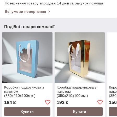
Повернення товару впродовж 14 днів за рахунок покупця
Всі умови повернення
Подібні товари компанії
Коробка подарункова з
Коробка подарункова з
Коро
пакетом
пакетом
пак
(350х210х100мм.)
(350х210х100мм.)
(350
СНІЖИНКИ блакитно-біла
СНІЖИНКИ золота
чор
184
192
156
₴
₴
Купити
Купити