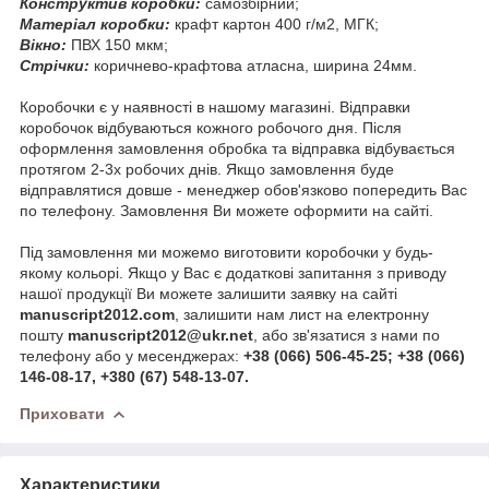
Конструктив коробки:
самозбірний;
Матеріал коробки:
крафт картон 400 г/м2, МГК;
Вікно:
ПВХ 150 мкм;
Стрічки:
коричнево-крафтова атласна, ширина 24мм.
Коробочки є у наявності в нашому магазині. Відправки
коробочок відбуваються кожного робочого дня. Після
оформлення замовлення обробка та відправка відбувається
протягом 2-3х робочих днів. Якщо замовлення буде
відправлятися довше - менеджер обов'язково попередить Вас
по телефону. Замовлення Ви можете оформити на сайті.
Під замовлення ми можемо виготовити коробочки у будь-
якому кольорі. Якщо у Вас є додаткові запитання з приводу
нашої продукції Ви можете залишити заявку на сайті
manuscript2012.com
, залишити нам лист на електронну
пошту
manuscript2012@ukr.net
, або зв'язатися з нами по
телефону або у месенджерах:
+38 (066) 506-45-25; +38 (066)
146-08-17, +380 (67) 548-13-07.
Приховати
Характеристики