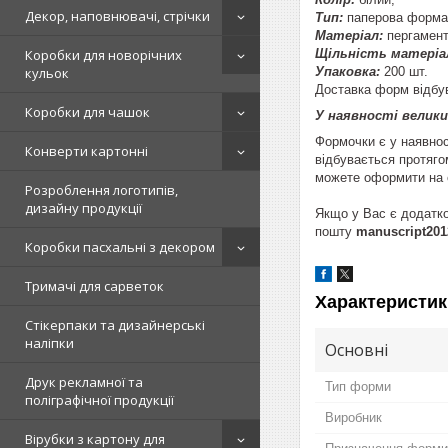
Декор, наповнювачі, стрічки
Тип:
паперова форма
Матеріал:
пергамент
Щільність матеріа
Коробки для новорічних
Упаковка:
200 шт.
кульок
Доставка форм відбув
Коробки для чашок
У наявності велик
Формочки є у наявнос
Конверти картонні
відбувається протяго
можете оформити на с
Розроблення логотипів,
дизайну продукції
Якщо у Вас є додатко
пошту
manuscript201
Коробки пасхальні з декором
Тримачі для сарветок
Характеристик
Стікерпаки та дизайнерські
наліпки
Основні
Друк рекламної та
Тип форми
поліграфічної продукції
Виробник
Вірубки з картону для