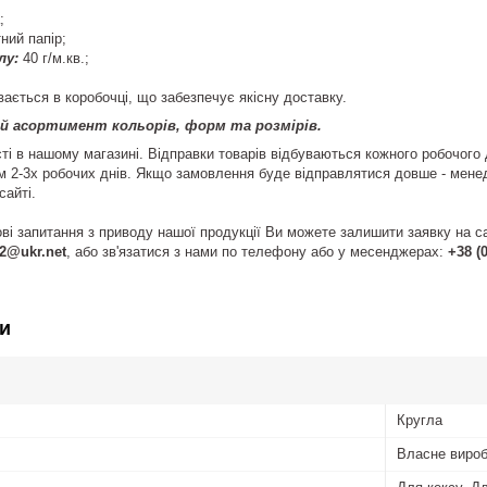
;
ний папір;
лу:
40 г/м.кв.;
ається в коробочці, що забезпечує якісну доставку.
ий асортимент кольорів, форм та розмірів.
ті в нашому магазині. Відправки товарів відбуваються кожного робочого
м 2-3х робочих днів. Якщо замовлення буде відправлятися довше - мен
айті.
ві запитання з приводу нашої продукції Ви можете залишити заявку на с
2@ukr.net
, або зв'язатися з нами по телефону або у месенджерах:
+38 (0
и
Кругла
Власне виро