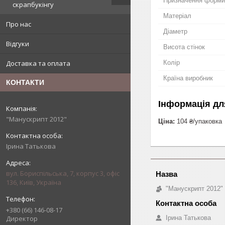
Призначення форми
скрапбукінгу
Матеріал
Про нас
Діаметр
Відгуки
Висота стінок
Колір
Доставка та оплата
Країна виробник
КОНТАКТИ
Інформація дл
"Манускрипт 2012"
Ціна:
104 ₴/упаковка
Ірина Татькова
вул. Бориспільська, 7, корпус 3, офіс
136, Київ, Україна
"Манускрипт 2012"
+380 (66) 146-08-17
Ірина Татькова
Директор