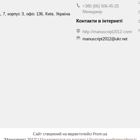
+380 (66) 506-45-25
Менеджер
 7, корпус 3, офіс 136, Київ, Україна
http://manuscript2012.com/
manuscript2012@ukr.net
Сайт створений на маркетплейсі
Prom.ua
"Манускрипт 2012" |
Поскаржитися на контент
|
Політика конфіденційності