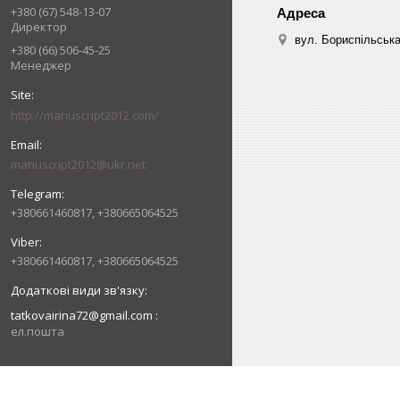
+380 (67) 548-13-07
Директор
вул. Бориспільська,
+380 (66) 506-45-25
Менеджер
http://manuscript2012.com/
manuscript2012@ukr.net
+380661460817, +380665064525
+380661460817, +380665064525
tatkovairina72@gmail.com
ел.пошта