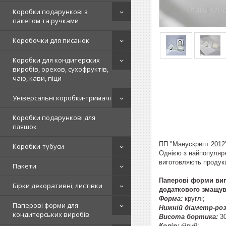
Коробки подарункові з
пакетом та ручками
Коробочки для писанок
Коробки для кондитерских
виробів, орехов, сухофруктів,
чаю, кави, піци
Універсальні коробки-тримачі
Коробки подарункові для
пляшок
ПП "Манускрипт 2012" 
Коробки-тубуси
Однією з найпопулярні
виготовляють продук
Пакети
Паперові форми виг
Бірки декоративні, листівки
додаткового змащува
Форма:
круглі;
Паперові форми для
Нижній діаметр-роз
кондитерських виробів
Висота бортика:
3
Колір:
білий;