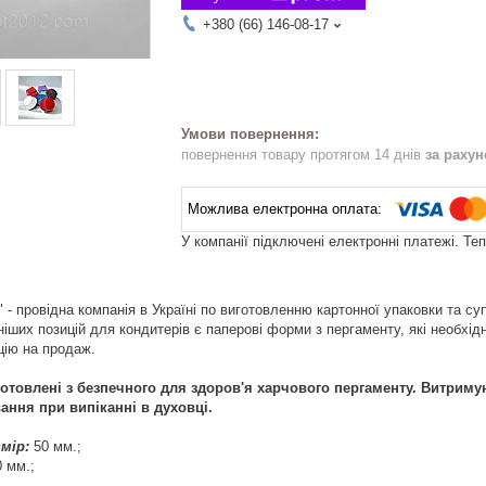
+380 (66) 146-08-17
повернення товару протягом 14 днів
за раху
У компанії підключені електронні платежі. Те
- провідна компанія в Україні по виготовленню картонної упаковки та суп
ших позицій для кондитерів є паперові форми з пергаменту, які необхідн
цію на продаж.
отовлені з безпечного для здоров'я харчового пергаменту. Витриму
ння при випіканні в духовці.
мір:
50 мм.;
0 мм.;