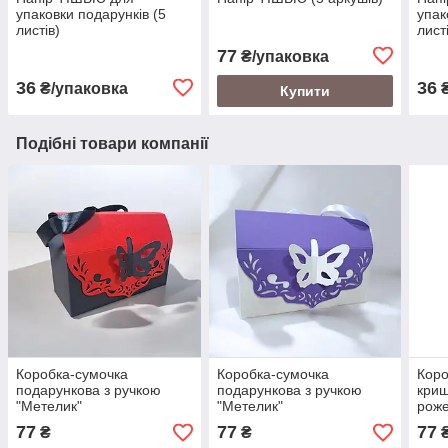
упаковки подарунків (5
упак
листів)
лист
77
₴/упаковка
36
36
₴/упаковка
₴
Купити
Подібні товари компанії
Коробка-сумочка
Коробка-сумочка
Коро
подарункова з ручкою
подарункова з ручкою
криш
"Метелик"
"Метелик"
рож
(220х100х150мм.) чорно-
(220х100х150мм.) біло-
77
77
77
₴
₴
червона
лавандова