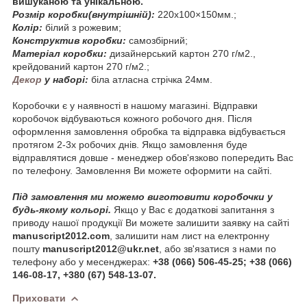
вишуканою та унікальною.
Розмір коробки(внутрішній):
220х100×150мм.;
Колір:
білий з рожевим;
Конструктив коробки:
самозбірний;
Матеріал коробки:
дизайнерський картон 270 г/м2.,
крейдований картон 270 г/м2.;
Декор
у наборі:
біла атласна стрічка 24мм.
Коробочки є у наявності в нашому магазині. Відправки
коробочок відбуваються кожного робочого дня. Після
оформлення замовлення обробка та відправка відбувається
протягом 2-3х робочих днів. Якщо замовлення буде
відправлятися довше - менеджер обов'язково попередить Вас
по телефону. Замовлення Ви можете оформити на сайті.
Під замовлення ми можемо виготовити коробочки у
будь-якому кольорі.
Якщо у Вас є додаткові запитання з
приводу нашої продукції Ви можете залишити заявку на сайті
manuscript2012.com
, залишити нам лист на електронну
пошту
manuscript2012@ukr.net
, або зв'язатися з нами по
телефону або у месенджерах:
+38 (066) 506-45-25; +38 (066)
146-08-17, +380 (67) 548-13-07.
Приховати