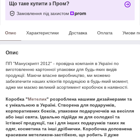
Що таке купити з Пром?
Замовлення під захистом
Опис
Характеристики
Доставка
Оплата
Умови п
Опис
ПП "Манускрипт 2012" - провідна компанія в Україні по
виготовленню картонної упаковки для будь-яких видів
продукції. Маючи власне виробництво, ми можемо
забезпечити наших клієнтів продукцією в будь-який момент,
адже ми маємо великий асортимент коробочок в наявності.
Коробка "
Метелик
" розроблена нашими дизайнерами та
є унікальною в Україні. Створена для подарунків,
корпоративних боксів, упаковки подаруночків на весілля
або інші свята. Ідеально підійде як для солодкої та
їстівної продукції, так і для інших подарунків таких як
одяг, косметика та інші дрібнички. Коробочка доповнена
красивим метеликом-застібкою, що робить її дуже