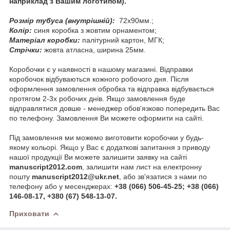
наприклад з Вашим логотипом).
Розмір тубуса (внутрішній):
72х90мм.;
Колір:
синя коробка з жовтим орнаментом;
Матеріал коробки:
палітурний картон, МГК;
Стрічки:
жовта атласна, ширина 25мм.
Коробочки є у наявності в нашому магазині. Відправки
коробочок відбуваються кожного робочого дня. Після
оформлення замовлення обробка та відправка відбувається
протягом 2-3х робочих днів. Якщо замовлення буде
відправлятися довше - менеджер обов'язково попередить Вас
по телефону. Замовлення Ви можете оформити на сайті.
Під замовлення ми можемо виготовити коробочки у будь-
якому кольорі. Якщо у Вас є додаткові запитання з приводу
нашої продукції Ви можете залишити заявку на сайті
manuscript2012.com
, залишити нам лист на електронну
пошту
manuscript2012@ukr.net
, або зв'язатися з нами по
телефону або у месенджерах:
+38 (066) 506-45-25; +38 (066)
146-08-17, +380 (67) 548-13-07.
Приховати