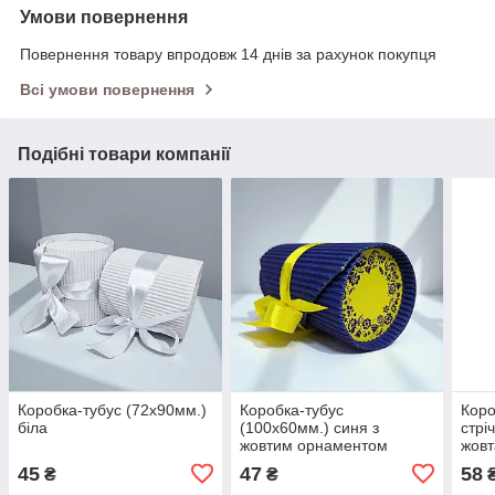
Умови повернення
Повернення товару впродовж 14 днів за рахунок покупця
Всі умови повернення
Подібні товари компанії
Коробка-тубус (72х90мм.)
Коробка-тубус
Коро
біла
(100х60мм.) синя з
стрі
жовтим орнаментом
жовт
сер
45
47
58
₴
₴