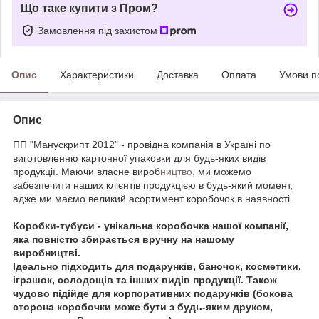
Що таке купити з Пром?
Замовлення під захистом
Опис
Характеристики
Доставка
Оплата
Умови п
Опис
ПП "Манускрипт 2012" - провідна компанія в Україні по
виготовленню картонної упаковки для будь-яких видів
продукції. Маючи власне вироб
ництво,
ми можемо
забезпечити наших клієнтів продукцією в будь-який момент,
адже ми маємо великий асортимент коробочок в наявності.
Коробки-тубуси - унікальна коробочка нашої компанії,
яка повністю збирається вручну на нашому
виробництві.
Ідеально підходить для подарунків, баночок, косметики,
іграшок, солодощів та інших видів продукції. Також
чудово підійде для
корпоративних подарунків (бокова
сторона коробочки може бути з будь-яким друком,