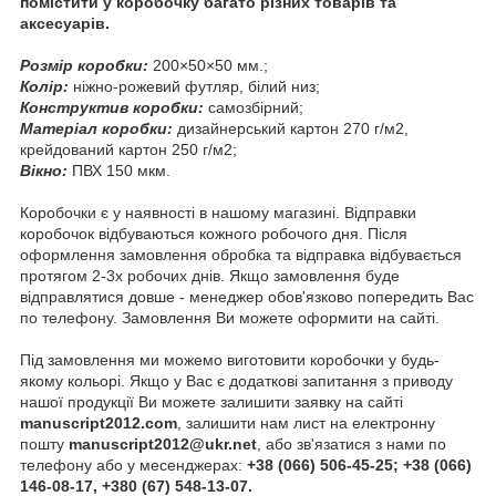
помістити у коробочку багато різних товарів та
аксесуарів.
Розмір коробки:
200×50×50 мм.;
Колір:
ніжно-рожевий футляр, білий низ;
Конструктив коробки:
самозбірний;
Матеріал коробки:
дизайнерський картон 270 г/м2,
крейдований картон 250 г/м2;
Вікно:
ПВХ 150 мкм.
Коробочки є у наявності в нашому магазині. Відправки
коробочок відбуваються кожного робочого дня. Після
оформлення замовлення обробка та відправка відбувається
протягом 2-3х робочих днів. Якщо замовлення буде
відправлятися довше - менеджер обов'язково попередить Вас
по телефону. Замовлення Ви можете оформити на сайті.
Під замовлення ми можемо виготовити коробочки у будь-
якому кольорі. Якщо у Вас є додаткові запитання з приводу
нашої продукції Ви можете залишити заявку на сайті
manuscript2012.com
, залишити нам лист на електронну
пошту
manuscript2012@ukr.net
, або зв'язатися з нами по
телефону або у месенджерах:
+38 (066) 506-45-25; +38 (066)
146-08-17, +380 (67) 548-13-07.