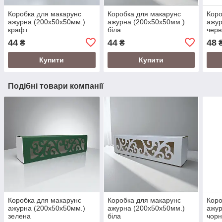
Коробка для макарунс
Коробка для макарунс
Коро
ажурна (200х50х50мм.)
ажурна (200х50х50мм.)
ажур
крафт
біла
чер
44
44
48
₴
₴
Купити
Купити
Подібні товари компанії
Коробка для макарунс
Коробка для макарунс
Коро
ажурна (200х50х50мм.)
ажурна (200х50х50мм.)
ажур
зелена
біла
чор