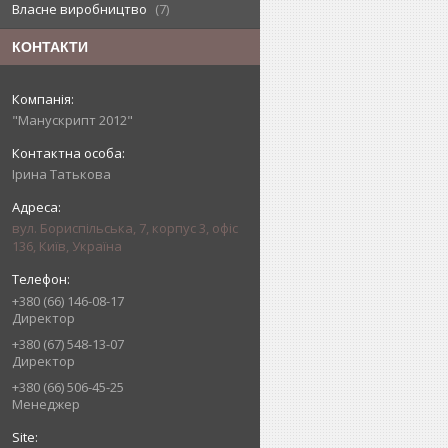
Власне виробництво
7
КОНТАКТИ
"Манускрипт 2012"
Ірина Татькова
вул. Бориспільська, 7, корпус 3, офіс
136, Київ, Україна
+380 (66) 146-08-17
Директор
+380 (67) 548-13-07
Директор
+380 (66) 506-45-25
Менеджер