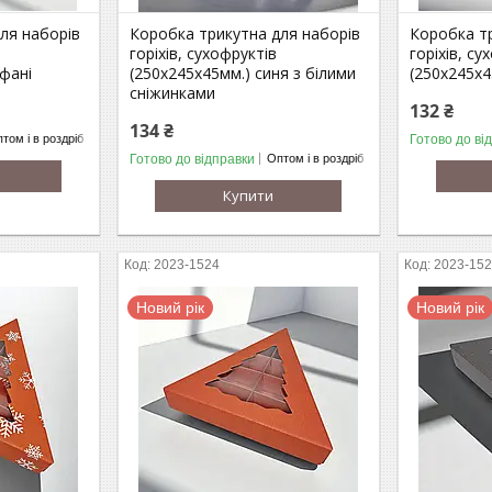
ля наборів
Коробка трикутна для наборів
Коробка т
горіхів, сухофруктів
горіхів, су
ффані
(250х245х45мм.) синя з білими
(250х245х4
сніжинками
132 ₴
134 ₴
Готово до ві
том і в роздріб
Готово до відправки
Оптом і в роздріб
Купити
2023-1524
2023-15
Новий рік
Новий рік