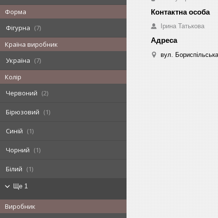
Форма
Ірина Татькова
Фігурна
7
Країна виробник
вул. Бориспільська,
Україна
7
Колір
Червоний
2
Бірюзовий
1
Синій
1
Чорний
1
Білий
1
Ще 1
Виробник