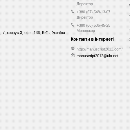
Директор
+380 (67) 548-13-07
Директор
+380 (66) 506-45-25
Менеджер
 7, корпус 3, офіс 136, Київ, Україна
http://manuscript2012.com/
manuscript2012@ukr.net