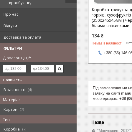
скрапбукінгу
Коробка трикутна д
Про нас
горіхів, сухофруктів
(250х245х45мм.) че
білими сніжинками
Відгуки
134 ₴
Доставка та оплата
Немає в наявності
Опто
ФІЛЬТРИ
+380 (66) 146-0
Діапазон цін, ₴
Наявність
Під замовлення ми мо
В наявності
4
заявку на сайті
manus
месенджерах:
+38 (06
Матеріал
Картон
7
Тип
Коробка
7
"Манускрипт 2012"