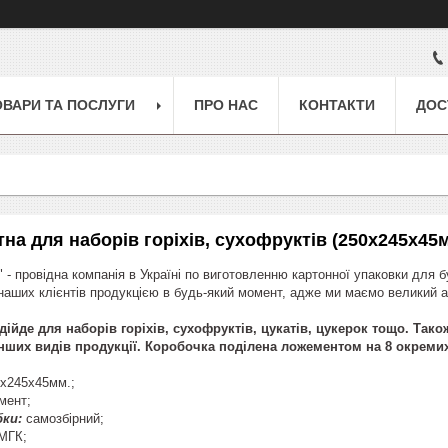
ОВАРИ ТА ПОСЛУГИ
ПРО НАС
КОНТАКТИ
ДОС
на для наборів горіхів, сухофруктів (250х245х45м
 - провідна компанія в Україні по виготовленню картонної упаковки для 
аших клієнтів продукцією в будь-який момент, адже ми маємо великий а
дійде для наборів горіхів, сухофруктів, ц
укатів, цукерок тощо. Так
інших видів продукції. Коробочка поділена ложементом на 8 окремих
х245х45мм.;
мент;
ки:
самозбірний;
МГК;