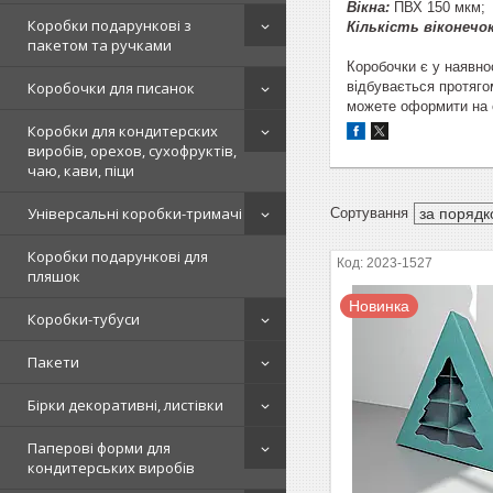
Вікна:
ПВХ 150 мкм;
Коробки подарункові з
Кількість віконечок
пакетом та ручками
Коробочки є у наявно
відбувається протяго
Коробочки для писанок
можете оформити на с
Коробки для кондитерских
виробів, орехов, сухофруктів,
чаю, кави, піци
Універсальні коробки-тримачі
Коробки подарункові для
2023-1527
пляшок
Новинка
Коробки-тубуси
Пакети
Бірки декоративні, листівки
Паперові форми для
кондитерських виробів