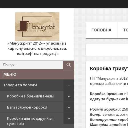
ГОЛОВНА
Т
«Манускрипт 2012» – упаковка з
картону власного виробництва,
поліграфічна продукція
Коробка трикут
ПП "Манускрипт 2012"
можемо забезпечити н
Товари та послуги
Коробка ідеально пі
Коробки з брендуванням
одягу та будь-яких 
Багатоярусні коробки
Розмір коробки:
250
Колір:
велики асорти
Коробки для подарунків і
Конструктив короб
сувенірів
Матеріал коробки: