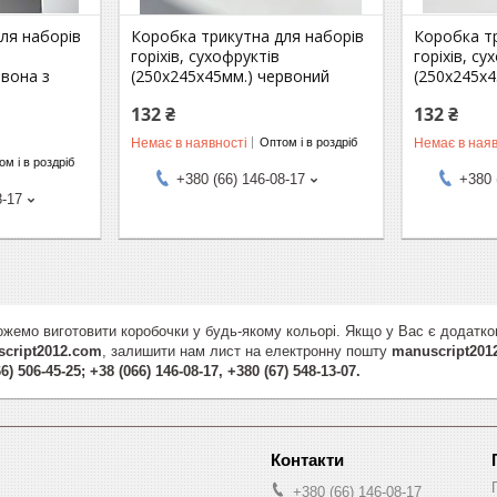
ля наборів
Коробка трикутна для наборів
Коробка т
горіхів, сухофруктів
горіхів, су
рвона з
(250х245х45мм.) червоний
(250х245х4
132 ₴
132 ₴
Немає в наявності
Немає в наяв
Оптом і в роздріб
м і в роздріб
+380 (66) 146-08-17
+380 
8-17
жемо виготовити коробочки у будь-якому кольорі. Якщо у Вас є додатко
cript2012.com
, залишити нам лист на електронну пошту
manuscript201
6) 506-45-25; +38 (066) 146-08-17, +380 (67) 548-13-07.
+380 (66) 146-08-17