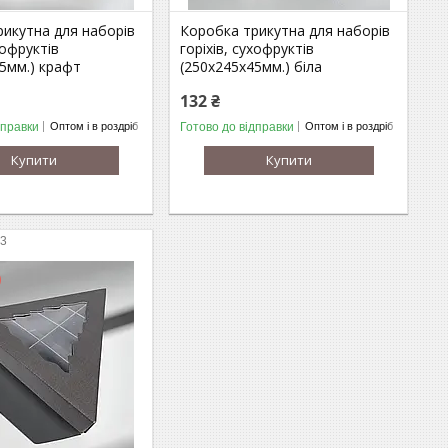
рикутна для наборів
Коробка трикутна для наборів
хофруктів
горіхів, сухофруктів
5мм.) крафт
(250х245х45мм.) біла
132 ₴
дправки
Готово до відправки
Оптом і в роздріб
Оптом і в роздріб
Купити
Купити
23