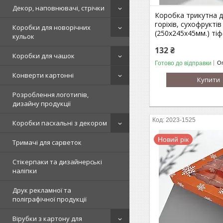
Декор, наповнювачі, стрічки
Коробка трикутна д
горіхів, сухофруктів
Коробки для новорічних
(250х245х45мм.) ті
кульок
132 ₴
Коробки для чашок
Готово до відправки
Оп
Конверти картонні
Купити
Розроблення логотипів,
дизайну продукції
2023-1525
Коробки пасхальні з декором
Новий рік
Тримачі для сарветок
Стікерпаки та дизайнерські
наліпки
Друк рекламної та
поліграфічної продукції
Вірубки з картону для