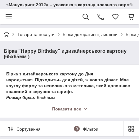
«Манускрипт 2012» – упаковка з картону власного виробниц
Товари та послуги
Бірки декоративні, листівки
Бірки 
Бірка "Happy Birthday" з дизайнерського картону
(65х65мм.)
Бірка з дизайнерського картону до Дня
народження.
Підходитьь для дітей, жінок та дівчат. Має
круглу форму та невеличкого метелика, який доповнює
красивий візерунок та шрифт.
Розмір бірки:
65х65мм.
Колір:
великий вибір кольорів.
Показати все
Якщо Ви не знайшли потрібний колір у нас на сайті -
зателефонуйте нам і ми зробимо потрібний за
індивідуальним замовленням.
Матеріал коробки:
деталізований односторонній картон,
Сортування
0
Фільтри
дизайнерський картон 270 г/м2.