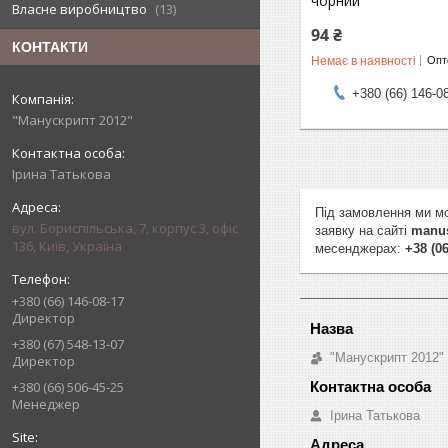
чорний
Власне виробництво
13
94 ₴
КОНТАКТИ
Немає в наявності
Опто
+380 (66) 146-0
"Манускрипт 2012"
Ірина Татькова
Під замовлення ми мо
вул. Бориспільська, 7, корпус 3, офіс
заявку на сайті
manus
136, Київ, Україна
месенджерах:
+38 (06
+380 (66) 146-08-17
Директор
+380 (67) 548-13-07
"Манускрипт 2012"
Директор
+380 (66) 506-45-25
Менеджер
Ірина Татькова