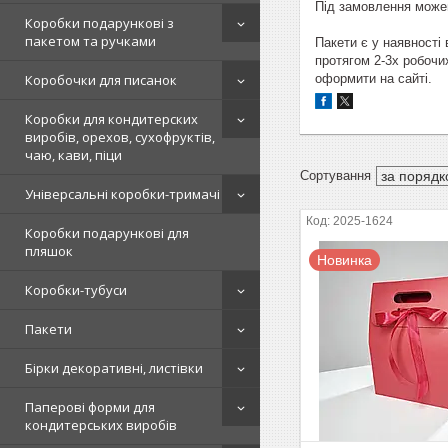
Під замовлення можем
Коробки подарункові з
пакетом та ручками
Пакети є у наявності
протягом 2-3х робочи
оформити на сайті.
Коробочки для писанок
Коробки для кондитерских
виробів, орехов, сухофруктів,
чаю, кави, піци
Універсальні коробки-тримачі
2025-1624
Коробки подарункові для
пляшок
Новинка
Коробки-тубуси
Пакети
Бірки декоративні, листівки
Паперові форми для
кондитерських виробів