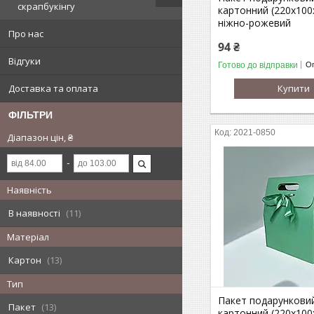
скрапбукінгу
картонний (220х100
ніжно-рожевий
Про нас
94 ₴
Відгуки
Готово до відправки
Оп
Купити
Доставка та оплата
ФІЛЬТРИ
2021-0850
Діапазон цін, ₴
Наявність
В наявності
11
Матеріал
Картон
13
Тип
Пакет подарункови
Пакет
13
картонний (220х100