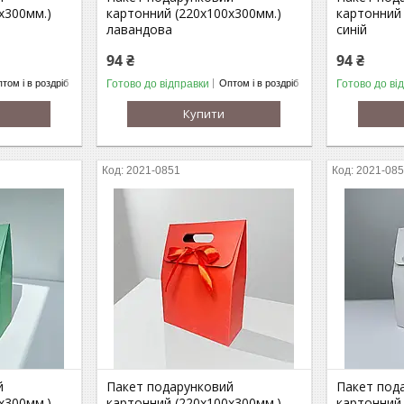
х300мм.)
картонний (220х100х300мм.)
картонний 
лавандова
синій
94 ₴
94 ₴
Готово до відправки
Готово до ві
том і в роздріб
Оптом і в роздріб
Купити
2021-0851
2021-08
й
Пакет подарунковий
Пакет под
х300мм.)
картонний (220х100х300мм.)
картонний 