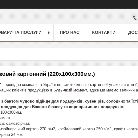
ОВАРИ ТА ПОСЛУГИ
ПРО НАС
КОНТАКТИ
ДОС
ковий картонний (220х100х300мм.)
 - провідна компанія в Україні по виготовленню картонної упаковки для 
аших клієнтів продукцією в будь-який момент, адже ми маємо великий ас
з бантом чудово підійде для подарунків, сувенірів, солодких та їст
у продукцію для Вашого бізнесу та корпоративних подарунків.
100х300мм.
имент;
та:
самозбірний;
зайнерський картон 270 г/м2, крейдований картон 250 г/м2, крафт картон
ирина 24 мм.