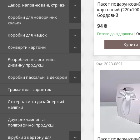
Пакет подарункови
Декор, наповнювачі, стрічки
картонний (220х100
бордовий
Коробки для новорічних
кульок
94 ₴
Готово до відправки
Оп
Коробки для чашок
Купити
Конверти картонні
Розроблення логотипів,
2023-0891
дизайну продукції
Коробки пасхальні з декором
Тримачі для сарветок
Стікерпаки та дизайнерські
наліпки
Друк рекламної та
поліграфічної продукції
Вірубки з картону для
Пакет подарункови