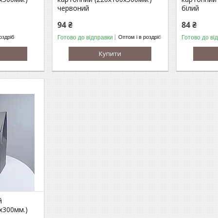
червоний
білий
94 ₴
84 ₴
Готово до відправки
Готово до ві
оздріб
Оптом і в роздріб
Купити
й
х300мм.)