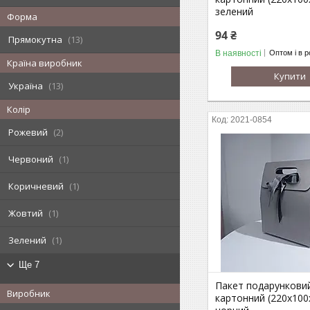
зелений
Форма
94 ₴
Прямокутна
13
В наявності
Оптом і в р
Країна виробник
Купити
Україна
13
Колір
2021-0854
Рожевий
2
Червоний
1
Коричневий
1
Жовтий
1
Зелений
1
Ще 7
Пакет подарункови
Виробник
картонний (220х100