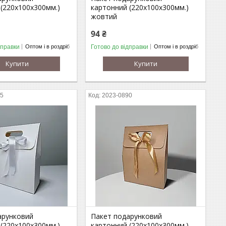
(220х100х300мм.)
картонний (220х100х300мм.)
жовтий
94 ₴
дправки
Готово до відправки
Оптом і в роздріб
Оптом і в роздріб
Купити
Купити
55
2023-0890
арунковий
Пакет подарунковий
(220х100х300мм.)
картонний (220х100х300мм.)