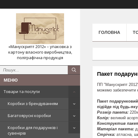
ГОЛОВНА
Т
«Манускрипт 2012» – упаковка з
картону власного виробництва,
поліграфічна продукція
Пакет подарун
ПП "Манускрипт 2012"
можемо забезпечити н
Товари та послуги
Пакет подарунковий 
Коробки з брендуванням
підійде під будь-як
Розмір пакета:
220х
Багатоярусні коробки
Колір:
великий асорт
Конструктив паке
Коробки для подарунків і
Матеріал пакета:
ди
сувенірів
Стрічка:
атласна, ш