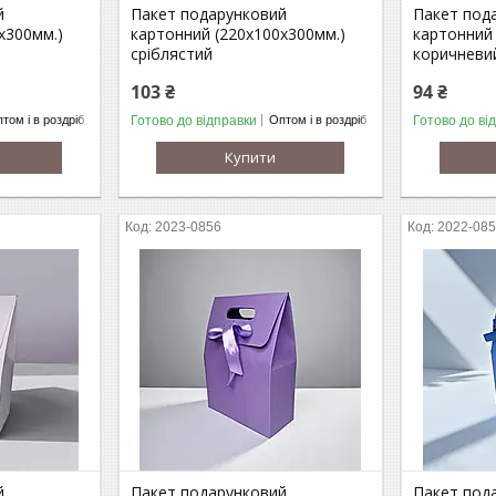
й
Пакет подарунковий
Пакет под
х300мм.)
картонний (220х100х300мм.)
картонний 
сріблястий
коричневи
103 ₴
94 ₴
Готово до відправки
Готово до ві
том і в роздріб
Оптом і в роздріб
Купити
2023-0856
2022-08
й
Пакет подарунковий
Пакет под