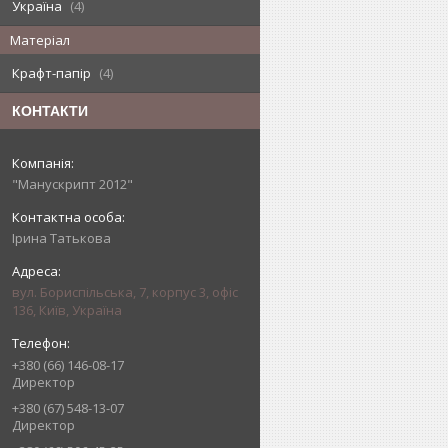
Україна
4
Матеріал
Крафт-папір
4
КОНТАКТИ
"Манускрипт 2012"
Ірина Татькова
вул. Бориспільська, 7, корпус 3, офіс
136, Київ, Україна
+380 (66) 146-08-17
Директор
+380 (67) 548-13-07
Директор