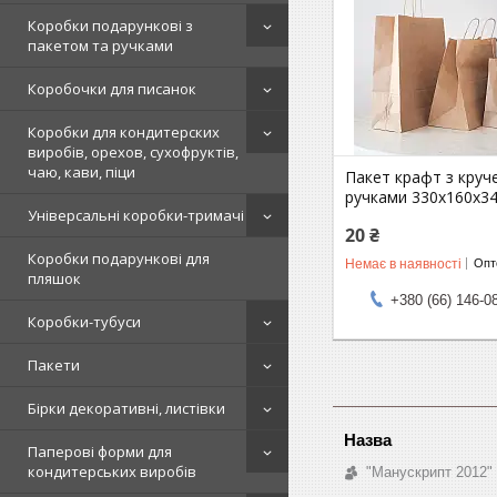
Коробки подарункові з
пакетом та ручками
Коробочки для писанок
Коробки для кондитерских
виробів, орехов, сухофруктів,
чаю, кави, піци
Пакет крафт з круч
ручками 330х160х34
Універсальні коробки-тримачі
20 ₴
Коробки подарункові для
Немає в наявності
Опто
пляшок
+380 (66) 146-0
Коробки-тубуси
Пакети
Бірки декоративні, листівки
Паперові форми для
кондитерських виробів
"Манускрипт 2012"